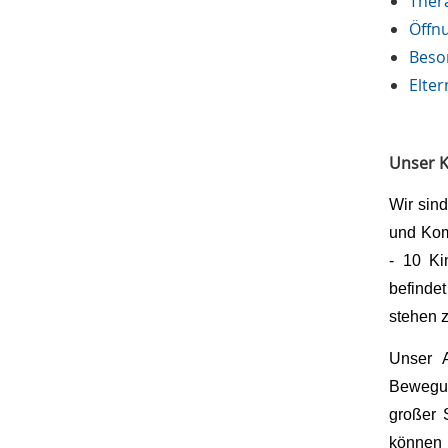
Ther
Öffn
Beso
Elter
Unser K
Wir sin
und Kom
- 10 Ki
befinde
stehen 
Unser A
Bewegun
großer 
können 