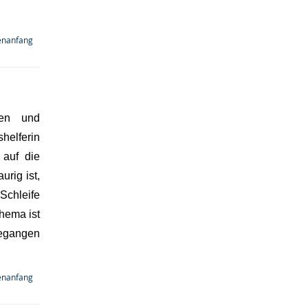
enanfang
nen und
helferin
 auf die
rig ist,
 Schleife
hema ist
gegangen
enanfang