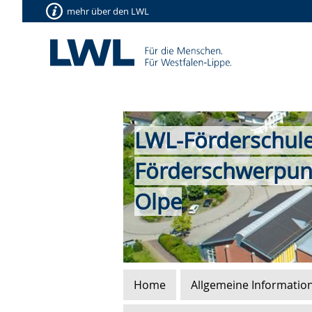
mehr über den LWL
LWL-Förderschul
Förderschwerpun
Olpe
Home
Allgemeine Informatio