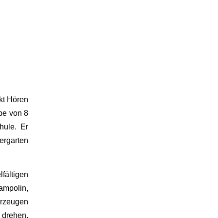
kt Hören
pe von 8
hule. Er
ergarten
fältigen
ampolin,
hrzeugen
 drehen.