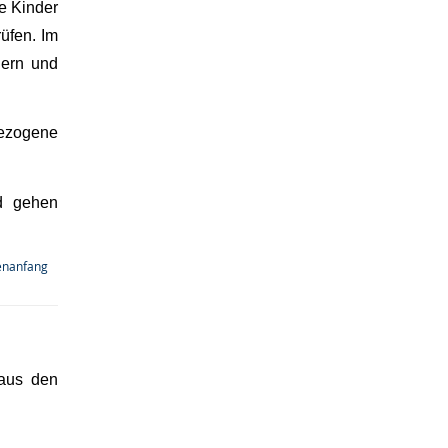
e Kinder
üfen. Im
ern und
bezogene
d gehen
enanfang
 aus den