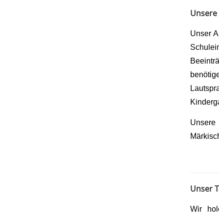
Unsere
Unser A
Schulei
Beeintr
benöti
Lautspr
Kinderg
Unsere 
Märkisc
Unser T
Wir ho