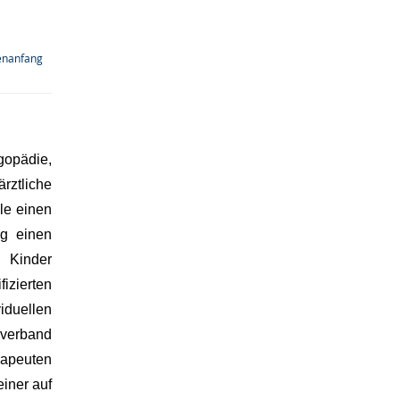
enanfang
gopädie,
rztliche
le einen
ng einen
 Kinder
izierten
iduellen
sverband
rapeuten
einer auf