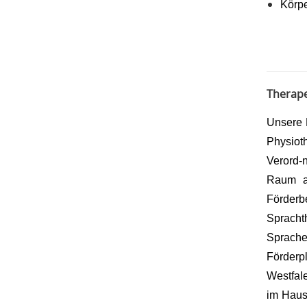
Körp
Therap
Unsere 
Physiot
Verord-
Raum an
Förder
Spracht
Sprache
Förderp
Westfal
im Haus.