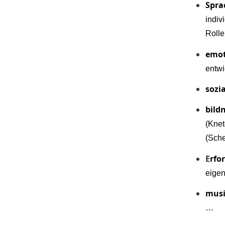
Spr
indiv
Roll
emot
entwi
sozi
bild
(Kne
(Sche
E
rfo
eigen
musi
…