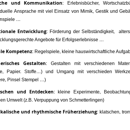
ache und Kommunikation
: Erlebnisbücher, Wortschatzbü
iduelle Ansprache mit viel Einsatz von Mimik, Gestik und Geb
enspiele …
ionale Entwicklung
: Förderung der Selbständigkeit, alter
cklungsgerechte Angebote für Erfolgserlebnisse …
ale Kompetenz
: Regelspiele, kleine hauswirtschaftliche Aufga
nerisches Gestalten
: Gestalten mit verschiedenen Materi
te, Papier. Stoffe…) und Umgang mit verschieden Werkz
re, Pinsel Stempel …)
rschen und Entdecken
: kleine Experimente, Beobachtun
en Umwelt (z.B. Verpuppung von Schmetterlingen)
kalische und rhythmische Früherziehung
: klatschen, tr