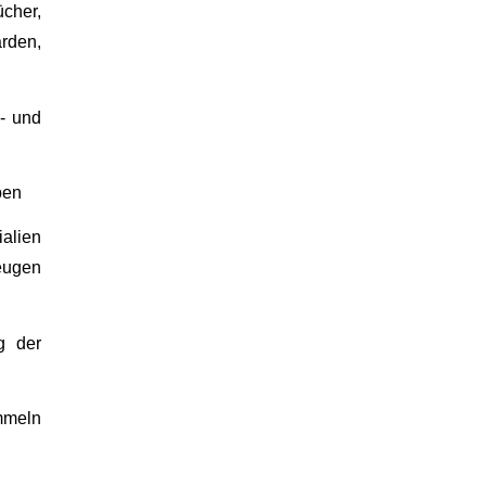
cher,
ärden,
s- und
ben
alien
eugen
g der
ommeln