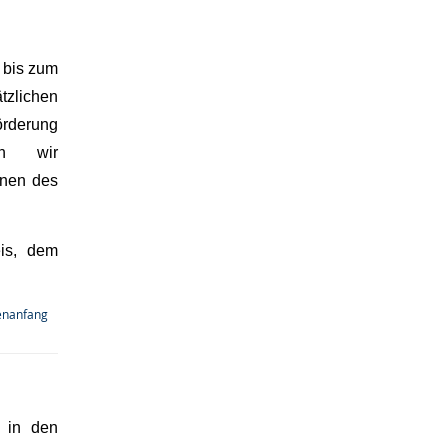
 bis zum
tzlichen
örderung
ten wir
onen des
eis, dem
enanfang
 in den